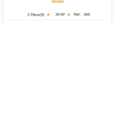
Vendu
39
M²
Réf :
469
2
Pièce(s)
Précédente
...
6
7
8
9
10
...
15
Suivante