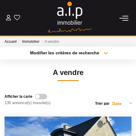
ACHETER
Accueil
Immobilier
A vendre
LOUER
Modifier les critères de recherche
Type de transaction
Localisation
Acheter
Localisation
ESTIMER
A vendre
Type de bien
Sélectionnez...
Surface min
BIENS VENDUS
Plus de critères
Budget max
Afficher la carte
NOS AGENCES
130 annonce(s) trouvée(s)
Trier par
Créer une alerte
Qui Sommes Nous
Nos Actualités