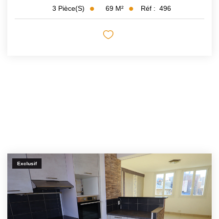
69
M²
Réf :
496
3
Pièce(s)
Exclusif