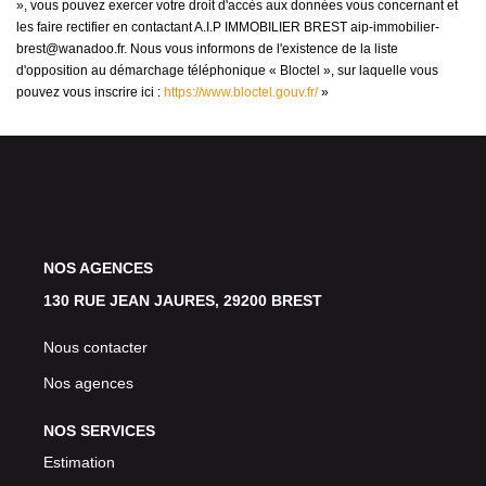
», vous pouvez exercer votre droit d'accès aux données vous concernant et
les faire rectifier en contactant A.I.P IMMOBILIER BREST aip-immobilier-
brest@wanadoo.fr. Nous vous informons de l'existence de la liste
d'opposition au démarchage téléphonique « Bloctel », sur laquelle vous
pouvez vous inscrire ici :
https://www.bloctel.gouv.fr/
»
NOS AGENCES
130 RUE JEAN JAURES, 29200 BREST
Nous contacter
Nos agences
NOS SERVICES
Estimation