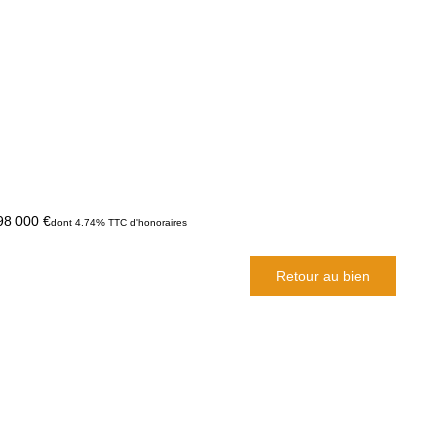
98 000 €
dont 4.74% TTC d'honoraires
Retour au bien