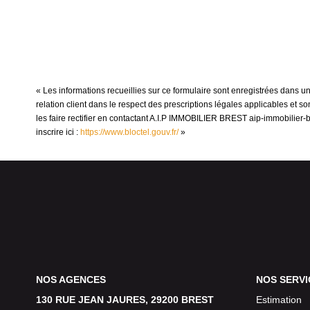
« Les informations recueillies sur ce formulaire sont enregistrées dans 
relation client dans le respect des prescriptions légales applicables et 
les faire rectifier en contactant A.I.P IMMOBILIER BREST aip-immobilier
inscrire ici :
https://www.bloctel.gouv.fr/
»
NOS AGENCES
NOS SERVI
130 RUE JEAN JAURES, 29200 BREST
Estimation