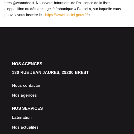
brest@wanadoo.fr. Nous vous informons de l'existence de la liste
d'opposition au démarchage téléphonique « Bloctel », sur laquelle vous
pouvez vous inscrire ici :
https://www.bloctel.gouv.fr/
»
NOS AGENCES
130 RUE JEAN JAURES, 29200 BREST
Nous contacter
Nos agences
NOS SERVICES
Estimation
Nos actualités