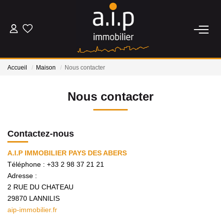
ACHETER
Accueil
Maison
Nous contacter
LOUER
Nous contacter
ESTIMER
Contactez-nous
BIENS VENDUS
A.I.P IMMOBILIER PAYS DES ABERS
Téléphone :
+33 2 98 37 21 21
NOS AGENCES
Adresse :
2 RUE DU CHATEAU
Qui Sommes Nous
29870
LANNILIS
Nos Actualités
aip-immobilier.fr