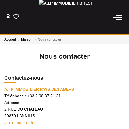
ACHETER
Accueil
Maison
Nous contacter
LOUER
Nous contacter
ESTIMER
Contactez-nous
BIENS VENDUS
A.I.P IMMOBILIER PAYS DES ABERS
Téléphone :
+33 2 98 37 21 21
NOS AGENCES
Adresse :
2 RUE DU CHATEAU
Qui Sommes Nous
29870
LANNILIS
Nos Actualités
aip-immobilier.fr