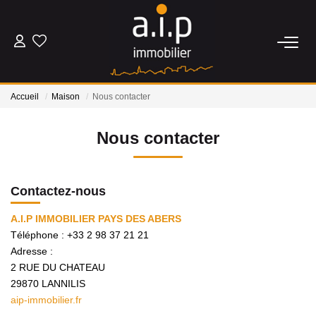
ACHETER
Accueil
Maison
Nous contacter
LOUER
Nous contacter
ESTIMER
Contactez-nous
BIENS VENDUS
A.I.P IMMOBILIER PAYS DES ABERS
Téléphone :
+33 2 98 37 21 21
NOS AGENCES
Adresse :
2 RUE DU CHATEAU
Qui Sommes Nous
29870
LANNILIS
Nos Actualités
aip-immobilier.fr