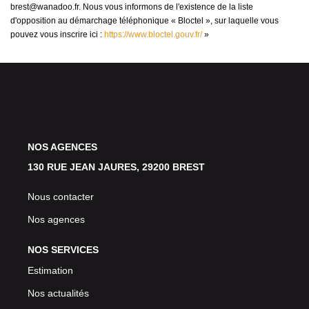
brest@wanadoo.fr. Nous vous informons de l'existence de la liste
d'opposition au démarchage téléphonique « Bloctel », sur laquelle vous
pouvez vous inscrire ici :
https://www.bloctel.gouv.fr/
»
NOS AGENCES
130 RUE JEAN JAURES, 29200 BREST
Nous contacter
Nos agences
NOS SERVICES
Estimation
Nos actualités