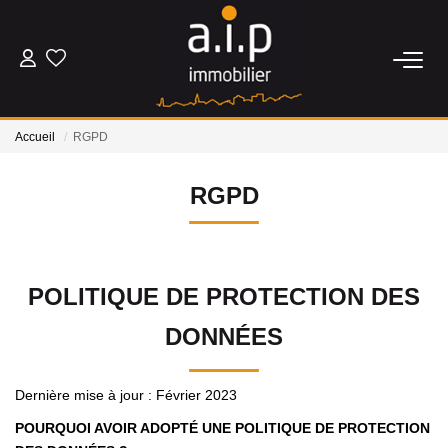
ACHETER
Accueil
RGPD
LOUER
RGPD
ESTIMER
BIENS VENDUS
POLITIQUE DE PROTECTION DES
DONNÉES
NOS AGENCES
Qui Sommes Nous
Dernière mise à jour : Février 2023
Nos Actualités
POURQUOI AVOIR ADOPTÉ UNE POLITIQUE DE PROTECTION