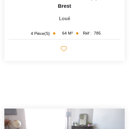
Brest
Loué
64
M²
Réf :
785
4
Pièce(s)