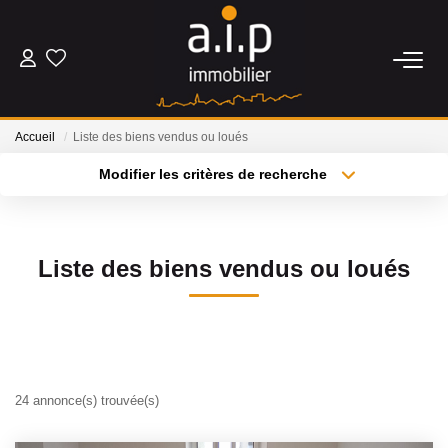
ACHETER
Accueil
Liste des biens vendus ou loués
LOUER
Modifier les critères de recherche
Type de transaction
Localisation
Acheter
Localisation
ESTIMER
Type de bien
Sélectionnez...
Surface min
Liste des biens vendus ou loués
BIENS VENDUS
Plus de critères
Budget max
NOS AGENCES
Créer une alerte
Qui Sommes Nous
24 annonce(s) trouvée(s)
Nos Actualités