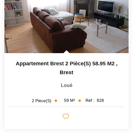
Appartement Brest 2 Pièce(s) 58.95 M2
,
Brest
Loué
59
M²
Réf :
828
2
Pièce(s)