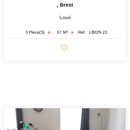
,
Brest
Loué
57
M²
Réf :
LB029-23
3
Pièce(s)