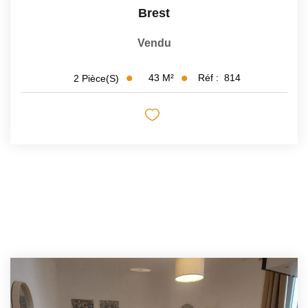
Brest
Vendu
43
M²
Réf :
814
2
Pièce(s)