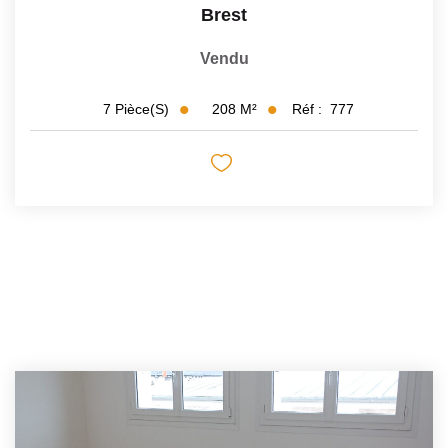
Brest
Vendu
208
M²
Réf :
777
7
Pièce(s)