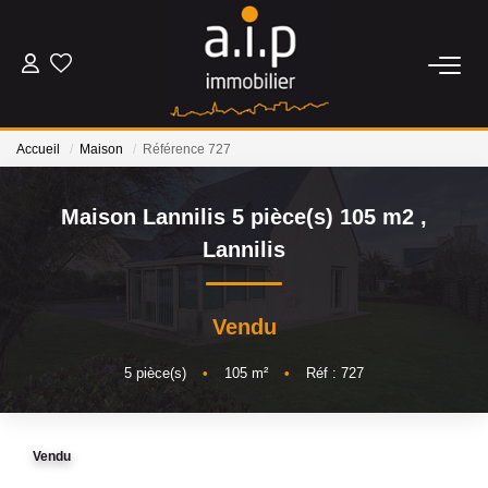
ACHETER
Accueil
Maison
Référence 727
LOUER
Maison Lannilis 5 pièce(s) 105 m2
,
ESTIMER
Lannilis
BIENS VENDUS
Vendu
NOS AGENCES
5
pièce(s)
•
105
m²
•
Réf : 727
Qui Sommes Nous
Vendu
Nos Actualités