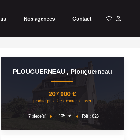
dus
Nos agences
Contact
PLOUGUERNEAU
,
Plouguerneau
207 000 €
product.price.fees_charges.teaser
135
m²
7
pièce(s)
Réf :
823