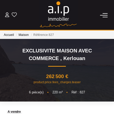
ACHETER
Accueil
Maison
Référence 827
LOUER
EXCLUSIVITE MAISON AVEC
ESTIMER
COMMERCE
,
Kerlouan
BIENS VENDUS
262 500 €
product.price.fees_charges.teaser
NOS AGENCES
6
pièce(s)
•
220
m²
•
Réf : 827
Qui Sommes Nous
Nos Actualités
A vendre