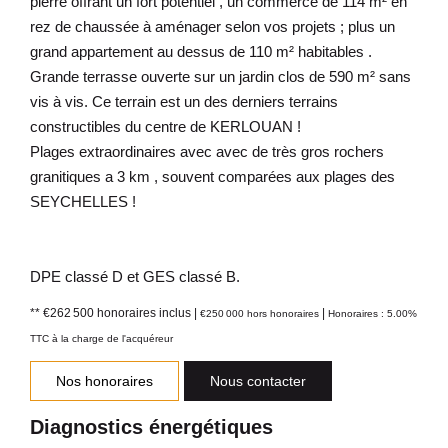
pierre offrant un fort potentiel , un commerce de 114 m² en
rez de chaussée à aménager selon vos projets ; plus un
grand appartement au dessus de 110 m² habitables .
Grande terrasse ouverte sur un jardin clos de 590 m² sans
vis à vis. Ce terrain est un des derniers terrains
constructibles du centre de KERLOUAN !
Plages extraordinaires avec avec de très gros rochers
granitiques a 3 km , souvent comparées aux plages des
SEYCHELLES !
DPE classé D et GES classé B.
** €262 500
honoraires inclus
|
|
€250 000
hors honoraires
Honoraires : 5.00%
TTC à la charge de l'acquéreur
Nos honoraires
Nous contacter
Diagnostics énergétiques