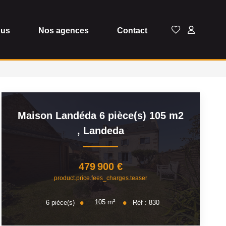
dus
Nos agences
Contact
Maison Landéda 6 pièce(s) 105 m2
,
Landeda
479 900 €
product.price.fees_charges.teaser
105
m²
6
pièce(s)
Réf :
830