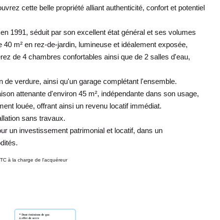
z cette belle propriété alliant authenticité, confort et potentiel
en 1991, séduit par son excellent état général et ses volumes
de 40 m² en rez-de-jardin, lumineuse et idéalement exposée,
rez de 4 chambres confortables ainsi que de 2 salles d'eau,
ocon de verdure, ainsi qu'un garage complétant l'ensemble.
e maison attenante d'environ 45 m², indépendante dans son usage,
ement louée, offrant ainsi un revenu locatif immédiat.
allation sans travaux.
our un investissement patrimonial et locatif, dans un
dités.
TC à la charge de l'acquéreur