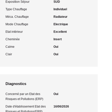
Exposition Séjour
SUD
Type Chauffage
Individuel
Méca. Chauffage
Radiateur
Mode Chauffage
Electrique
Etat intérieur
Excellent
Cheminée
Insert
Calme
Oui
Clair
Oui
Diagnostics
Concerné par un Etat des
Oui
Risques et Pollutions (ERP)
Date d'établissement Etat des
16/06/2026
Risques et Pollutions(ERP)