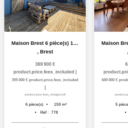
Maison Brest 6 pièce(s) 159.43 m2
,
Brest
369 900 €
6
product.price.fees_included
|
product.pr
355 000 €
product.price.fees_included
600 000 €
prod
|
product.price.fees_charges.full
product.pr
159
m²
6
pièce(s)
5
pièce
Réf :
778