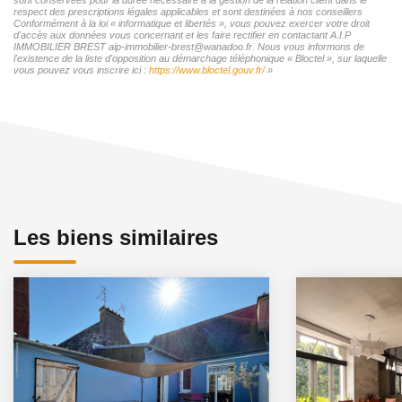
respect des prescriptions légales applicables et sont destinées à nos conseillers
Conformément à la loi « informatique et libertés », vous pouvez exercer votre droit
d'accès aux données vous concernant et les faire rectifier en contactant A.I.P
IMMOBILIER BREST aip-immobilier-brest@wanadoo.fr. Nous vous informons de
l'existence de la liste d'opposition au démarchage téléphonique « Bloctel », sur laquelle
vous pouvez vous inscrire ici :
https://www.bloctel.gouv.fr/
»
Les biens similaires