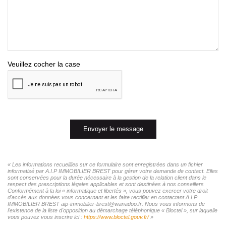
Veuillez cocher la case
Envoyer le message
« Les informations recueillies sur ce formulaire sont enregistrées dans un fichier
informatisé par A.I.P IMMOBILIER BREST pour gérer votre demande de contact. Elles
sont conservées pour la durée nécessaire à la gestion de la relation client dans le
respect des prescriptions légales applicables et sont destinées à nos conseillers
Conformément à la loi « informatique et libertés », vous pouvez exercer votre droit
d'accès aux données vous concernant et les faire rectifier en contactant A.I.P
IMMOBILIER BREST aip-immobilier-brest@wanadoo.fr. Nous vous informons de
l'existence de la liste d'opposition au démarchage téléphonique « Bloctel », sur laquelle
vous pouvez vous inscrire ici :
https://www.bloctel.gouv.fr/
»