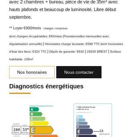
avec 2 chambres + bureau, pièce de vie de 35m² avec
hauts plafonds et beaucoup de luminosité. Libre début
septembre.
**
Loyer €900/mois
charges comprises
dont charges récupérables: €60/mois (Provisionnelles mensuelles avec
|
régularisation annuelle)
Honoraires charge locataire: €588 TTC
dont honoraires
|
|
|
d'état des lieux: €324 TTC
Dépôt de garantie: €840
29200 BREST
Surface
habitable: 108m²
Nos honoraires
Nous contacter
Diagnostics énergétiques