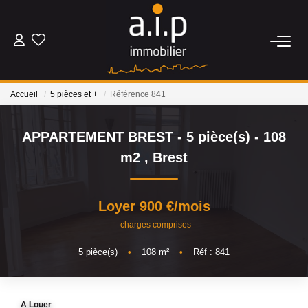
ACHETER
Accueil
5 pièces et +
Référence 841
LOUER
APPARTEMENT BREST - 5 pièce(s) - 108
ESTIMER
m2
,
Brest
BIENS VENDUS
Loyer 900 €/mois
charges comprises
NOS AGENCES
5
pièce(s)
•
108
m²
•
Réf : 841
Qui Sommes Nous
Nos Actualités
A Louer