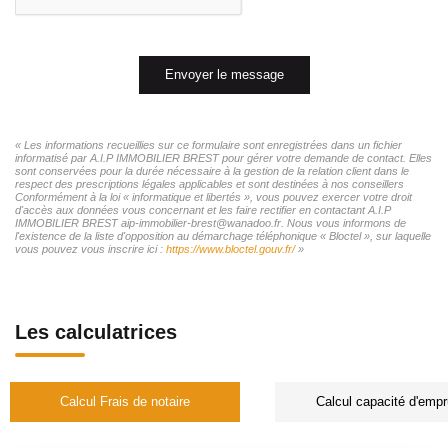
Envoyer le message
« Les informations recueillies sur ce formulaire sont enregistrées dans un fichier
informatisé par A.I.P IMMOBILIER BREST pour gérer votre demande de contact. Elles
sont conservées pour la durée nécessaire à la gestion de la relation client dans le
respect des prescriptions légales applicables et sont destinées à nos conseillers
Conformément à la loi « informatique et libertés », vous pouvez exercer votre droit
d'accès aux données vous concernant et les faire rectifier en contactant A.I.P
IMMOBILIER BREST aip-immobilier-brest@wanadoo.fr. Nous vous informons de
l'existence de la liste d'opposition au démarchage téléphonique « Bloctel », sur laquelle
vous pouvez vous inscrire ici :
https://www.bloctel.gouv.fr/
»
Les calculatrices
Calcul Frais de notaire
Calcul capacité d'empr