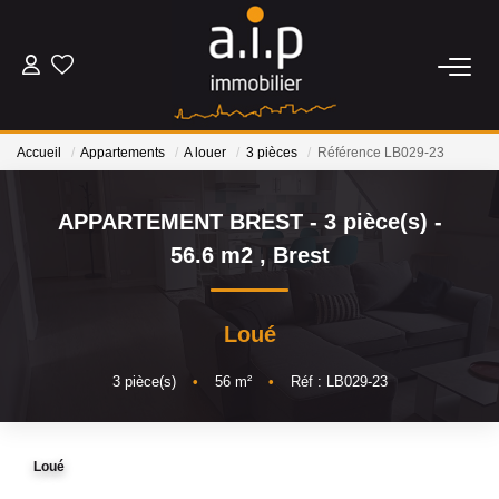
ACHETER
Accueil
Appartements
A louer
3 pièces
Référence LB029-23
LOUER
APPARTEMENT BREST - 3 pièce(s) -
ESTIMER
56.6 m2
,
Brest
BIENS VENDUS
Loué
NOS AGENCES
3
pièce(s)
•
56
m²
•
Réf : LB029-23
Qui Sommes Nous
Loué
Nos Actualités