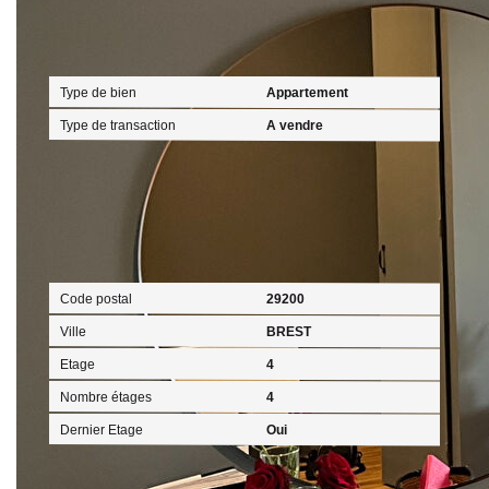
Général
Type de bien
Appartement
Type de transaction
A vendre
Localisation
Code postal
29200
Ville
BREST
Etage
4
Nombre étages
4
Dernier Etage
Oui