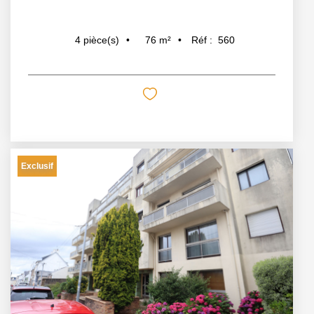
76
m²
Réf :
560
4
pièce(s)
Exclusif