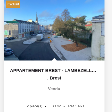
Exclusif
APPARTEMENT BREST - LAMBEZELLEC - 2 pièce(s) 38.65 m2
,
Brest
Vendu
39
m²
Réf :
469
2
pièce(s)