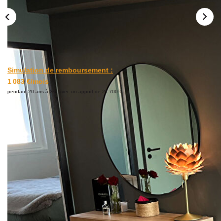
CONTACT
Simulation de remboursement :
1 083 €/mois
pendant 20 ans à 3% avec un apport de 21 700 €
Description
Réf : 425
EXCLUSIVITE - BREST - SIAM - Venez découvrir cet
incroyable appartement T2 entièrement rénové, situé au
coeur du Triangle d'Or. Avec ses 48m² parfaitement
agencés. Cet appartement offre des prestations très haut