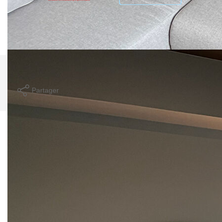
Montant estimé des dépenses annuelles d'énergie pour un
usage standard entre 630€ et 900€. Pour la date de
référence 01/01/2023.
Imprimer
Partager
Calculer mon budget
Ce bien est soumis à un diagnostic ERP (État
des Risques et Pollutions). Pour en savoir plus,
rendez-vous sur
https://www.georisques.gouv.fr/
Caractéristiques détaillées