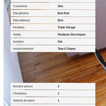
Couverture
Zinc
Etat général
Bon Etat
Etat extérieur
Bon
Fenêtres
Triple Vitrage
Volets
Roulants électriques
Isolation
Oui
Assainissement
Tout à l'égout
Intérieur
Nombre pièces
2
Chambres
1
Salle(s) de bains
1