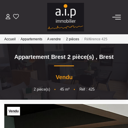
ACHETER
Accueil
Appartements
A vendre
2 pièces
Référence 425
LOUER
Appartement Brest 2 pièce(s)
,
Brest
ESTIMER
Vendu
BIENS VENDUS
2
pièce(s)
•
45
m²
•
Réf : 425
NOS AGENCES
Qui Sommes Nous
Vendu
Nos Actualités
Avis Clients