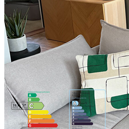
de gamme : matériaux de grande qualité - Huisseries triple
vitrage et une décoration moderne et soignée. La grande
pièce de vie lumineuse intègre une cuisine aménagée et
équipée avec accès direct sur une magnifique terrasse
bois. Un espace repas y est facilement envisageable pour
profiter pleinement des beaux jours. Depuis la terrasse
laissez vous séduire par une superbe vue sur la rade de
Brest. Un véritable coup de coeur assuré.
Nos honoraires
Nous contacter
Diagnostics énergétiques