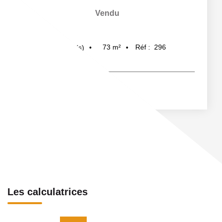
Vendu
73
m²
Réf :
296
4
pièce(s)
Les calculatrices