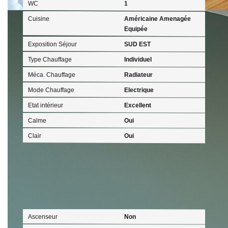
WC
1
Cuisine
Américaine Amenagée
Equipée
Exposition Séjour
SUD EST
Type Chauffage
Individuel
Méca. Chauffage
Radiateur
Mode Chauffage
Electrique
Etat intérieur
Excellent
Calme
Oui
Clair
Oui
Autres
Ascenseur
Non