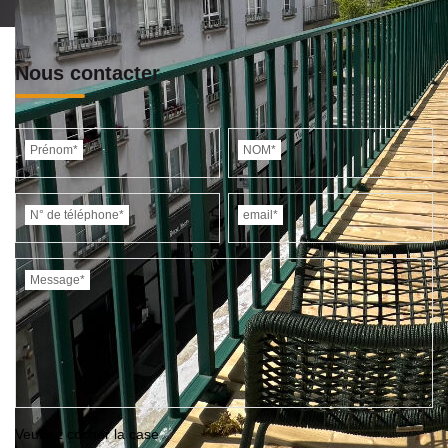
Nous contacter
Prénom*
NOM*
N° de téléphone*
email*
Message*
Veuillez cocher la case