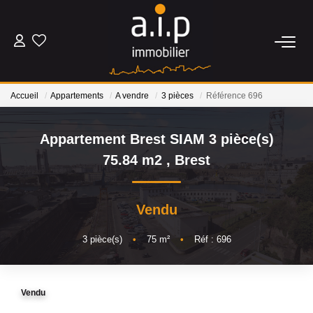
ACHETER
Accueil
Appartements
A vendre
3 pièces
Référence 696
LOUER
Appartement Brest SIAM 3 pièce(s)
ESTIMER
75.84 m2
,
Brest
BIENS VENDUS
Vendu
NOS AGENCES
3
pièce(s)
•
75
m²
•
Réf : 696
Qui Sommes Nous
Vendu
Nos Actualités