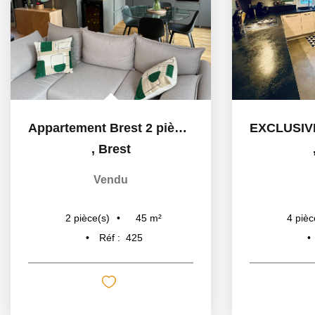
Appartement Brest 2 pièce(s)
,
Brest
Vendu
45
m²
2
pièce(s)
4
pièc
Réf :
425