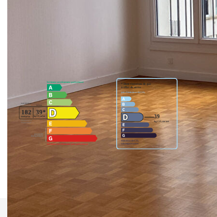
aménagée et équipée, cave individuelle et garage.
Copropriété parfaitement entretenue.
Nos honoraires
Nous contacter
Diagnostics énergétiques
Montant estimé des dépenses annuelles d'énergie pour un
usage standard entre 1110€ et 1540€. Pour la date de
référence 01/01/2021.
Imprimer