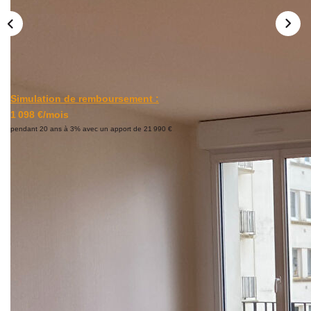
CONTACT
Simulation de remboursement :
1 098 €/mois
pendant 20 ans à 3% avec un apport de 21 990 €
Description
Réf : 340
BREST - SAINT MICHEL - très belle vue mer pour cet
appartement de type 5 en excellent état de 93m², salon
séjour de 31m² qui offre une belle vue et une exposition
sud, 3 chambres dont 2 avec balcon et un dressing, cuisine