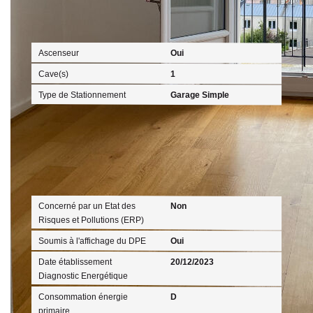
Autres
Ascenseur
Oui
Cave(s)
1
Type de Stationnement
Garage Simple
Diagnostics
Concerné par un Etat des
Non
Risques et Pollutions (ERP)
Soumis à l'affichage du DPE
Oui
Date établissement
20/12/2023
Diagnostic Energétique
Consommation énergie
D
primaire