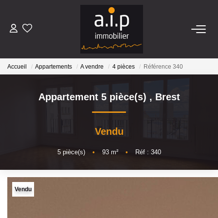
ACHETER
Accueil
Appartements
A vendre
4 pièces
Référence 340
LOUER
Appartement 5 pièce(s)
,
Brest
ESTIMER
Vendu
BIENS VENDUS
5
pièce(s)
•
93
m²
•
Réf : 340
NOS AGENCES
Qui Sommes Nous
Vendu
Nos Actualités
Avis Clients