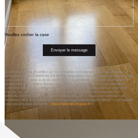
Veuillez cocher la case
Envoyer le message
« Les informations recueillies sur ce formulaire sont enregistrées dans un fichier
informatisé par A.I.P IMMOBILIER BREST pour gérer votre demande de contact. Elles
sont conservées pour la durée nécessaire à la gestion de la relation client dans le
respect des prescriptions légales applicables et sont destinées à nos conseillers
Conformément à la loi « informatique et libertés », vous pouvez exercer votre droit
d'accès aux données vous concernant et les faire rectifier en contactant A.I.P
IMMOBILIER BREST aip-immobilier-brest@wanadoo.fr. Nous vous informons de
l'existence de la liste d'opposition au démarchage téléphonique « Bloctel », sur laquelle
vous pouvez vous inscrire ici :
https://www.bloctel.gouv.fr/
»