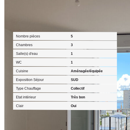
Intérieur
Nombre pièces
5
Chambres
3
Salle(s) d'eau
1
WC
1
Cuisine
Aménagée/équipée
Exposition Séjour
SUD
Type Chauffage
Collectif
Etat intérieur
Très bon
Clair
Oui