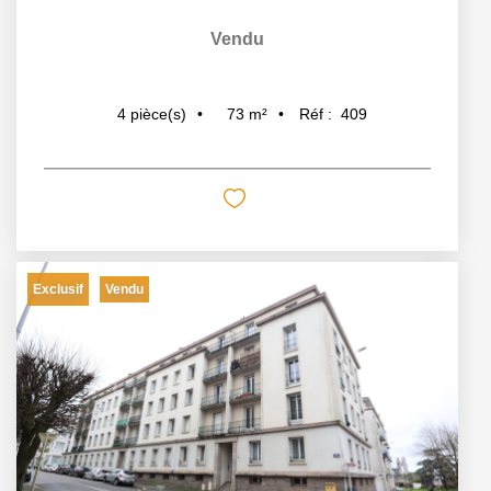
Vendu
73
m²
Réf :
409
4
pièce(s)
Exclusif
Vendu