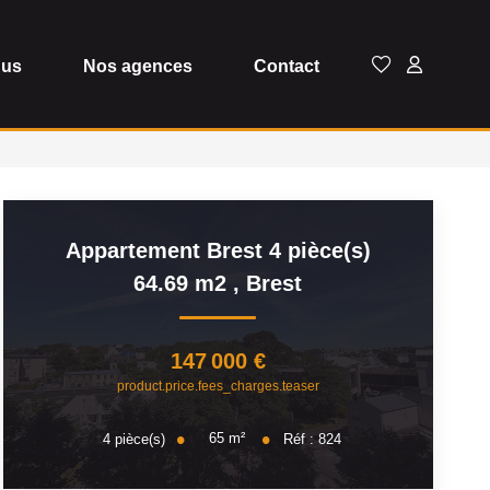
dus
Nos agences
Contact
Appartement Brest 4 pièce(s)
64.69 m2
,
Brest
147 000 €
product.price.fees_charges.teaser
65
m²
4
pièce(s)
Réf :
824