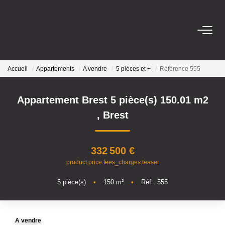
ACHETER
Accueil
Appartements
A vendre
5 pièces et +
Référence 555
LOUER
Appartement Brest 5 pièce(s) 150.01 m2
ESTIMER
,
Brest
BIENS VENDUS
332 500 €
product.price.fees_charges.teaser
NOS AGENCES
5
pièce(s)
•
150
m²
•
Réf : 555
Qui Sommes Nous
Nos Actualités
A vendre
Avis Clients