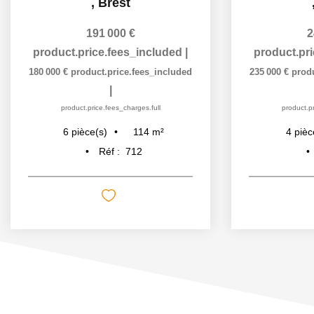
,
Brest
191 000 €
2
product.price.fees_included
|
product.pr
180 000 €
product.price.fees_included
235 000 €
prod
|
product.price.fees_charges.full
product.pr
114
m²
6
pièce(s)
4
pièc
Réf :
712