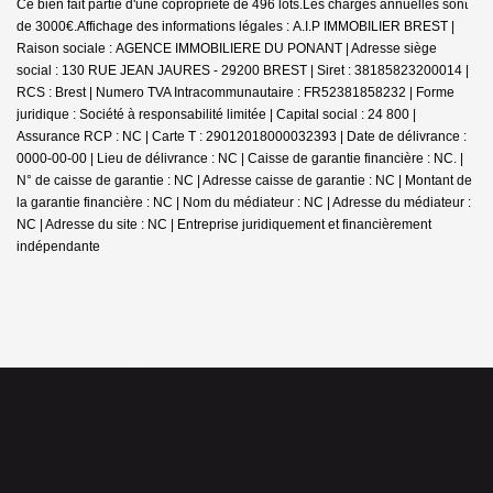
Ce bien fait partie d'une copropriété de 496 lots.Les charges annuelles sont
de 3000€.
Affichage des informations légales : A.I.P IMMOBILIER BREST |
Raison sociale : AGENCE IMMOBILIERE DU PONANT | Adresse siège
social : 130 RUE JEAN JAURES - 29200 BREST | Siret : 38185823200014 |
RCS : Brest | Numero TVA Intracommunautaire : FR52381858232 | Forme
juridique : Société à responsabilité limitée | Capital social : 24 800 |
Assurance RCP : NC |
Carte T : 29012018000032393 | Date de délivrance :
0000-00-00 | Lieu de délivrance : NC | Caisse de garantie financière : NC. |
N° de caisse de garantie : NC | Adresse caisse de garantie : NC | Montant de
la garantie financière : NC | Nom du médiateur : NC | Adresse du médiateur :
NC | Adresse du site : NC |
Entreprise juridiquement et financièrement
indépendante