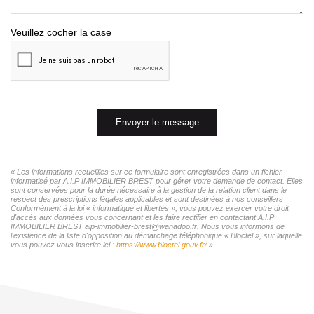
Veuillez cocher la case
Envoyer le message
« Les informations recueillies sur ce formulaire sont enregistrées dans un fichier
informatisé par A.I.P IMMOBILIER BREST pour gérer votre demande de contact. Elles
sont conservées pour la durée nécessaire à la gestion de la relation client dans le
respect des prescriptions légales applicables et sont destinées à nos conseillers
Conformément à la loi « informatique et libertés », vous pouvez exercer votre droit
d'accès aux données vous concernant et les faire rectifier en contactant A.I.P
IMMOBILIER BREST aip-immobilier-brest@wanadoo.fr. Nous vous informons de
l'existence de la liste d'opposition au démarchage téléphonique « Bloctel », sur laquelle
vous pouvez vous inscrire ici :
https://www.bloctel.gouv.fr/
»