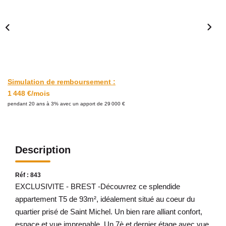
Avis Clients
CONTACT
Simulation de remboursement :
1 448 €/mois
pendant 20 ans à 3% avec un apport de 29 000 €
Description
Réf : 843
EXCLUSIVITE - BREST -Découvrez ce splendide
appartement T5 de 93m², idéalement situé au coeur du
quartier prisé de Saint Michel. Un bien rare alliant confort,
espace et vue imprenable. Un 7è et dernier étage avec vue