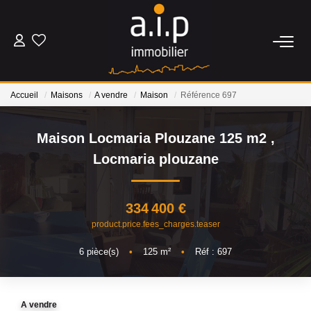
ACHETER
Accueil
Maisons
A vendre
Maison
Référence 697
LOUER
Maison Locmaria Plouzane 125 m2
,
ESTIMER
Locmaria plouzane
BIENS VENDUS
334 400 €
product.price.fees_charges.teaser
NOS AGENCES
6
pièce(s)
•
125
m²
•
Réf : 697
Qui Sommes Nous
Nos Actualités
A vendre