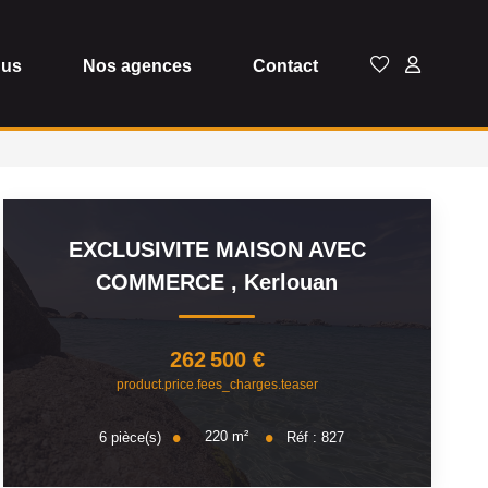
dus
Nos agences
Contact
EXCLUSIVITE MAISON AVEC
COMMERCE
,
Kerlouan
262 500 €
product.price.fees_charges.teaser
220
m²
6
pièce(s)
Réf :
827