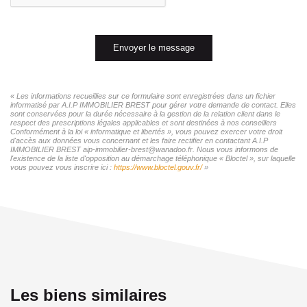
Envoyer le message
« Les informations recueillies sur ce formulaire sont enregistrées dans un fichier
informatisé par A.I.P IMMOBILIER BREST pour gérer votre demande de contact. Elles
sont conservées pour la durée nécessaire à la gestion de la relation client dans le
respect des prescriptions légales applicables et sont destinées à nos conseillers
Conformément à la loi « informatique et libertés », vous pouvez exercer votre droit
d'accès aux données vous concernant et les faire rectifier en contactant A.I.P
IMMOBILIER BREST aip-immobilier-brest@wanadoo.fr. Nous vous informons de
l'existence de la liste d'opposition au démarchage téléphonique « Bloctel », sur laquelle
vous pouvez vous inscrire ici :
https://www.bloctel.gouv.fr/
»
Les biens similaires