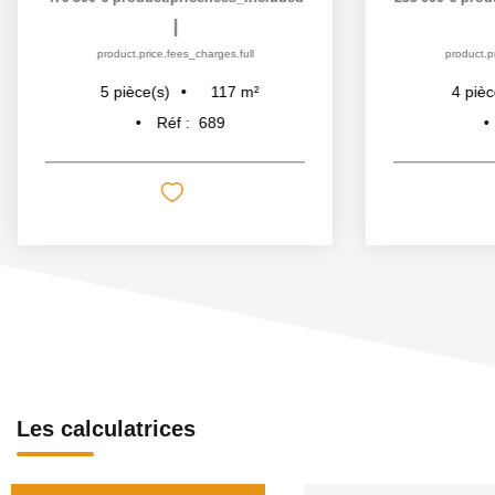
|
product.price.fees_charges.full
product.pr
117
m²
5
pièce(s)
4
pièc
Réf :
689
Les calculatrices