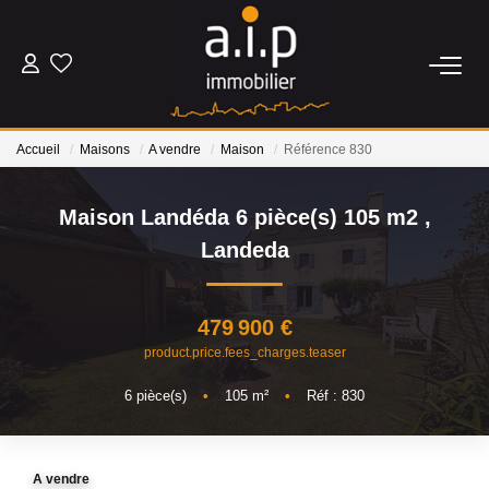
ACHETER
Accueil
Maisons
A vendre
Maison
Référence 830
LOUER
Maison Landéda 6 pièce(s) 105 m2
,
ESTIMER
Landeda
BIENS VENDUS
479 900 €
product.price.fees_charges.teaser
NOS AGENCES
6
pièce(s)
•
105
m²
•
Réf : 830
Qui Sommes Nous
Nos Actualités
A vendre