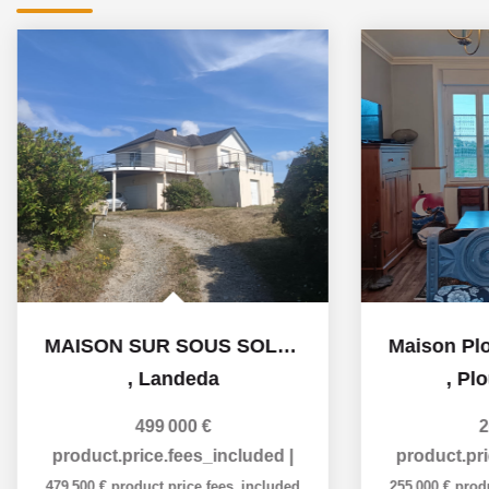
MAISON SUR SOUS SOL LANDEDA
,
Landeda
,
Plo
499 000 €
2
product.price.fees_included
|
product.pr
479 500 €
product.price.fees_included
255 000 €
prod