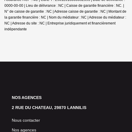
0000-00-00 | Lieu de délivrance : NC | Caisse de garantie financière : NC. |
N° de caisse de garantie : NC | Adresse caisse de garantie : NC | Montant de
la garantie financière : NC | Nom du médiateur : NC | Adresse du médiateur :
NC | Adresse du site : NC |
Entreprise juridiquement et financièrement
indépendante
NOS AGENCES
2 RUE DU CHATEAU, 29870 LANNILIS
Nous contacter
Nos agences