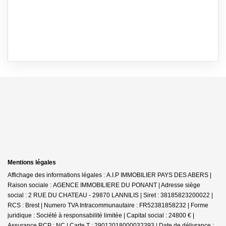
Mentions légales
Affichage des informations légales : A.I.P IMMOBILIER PAYS DES ABERS |
Raison sociale : AGENCE IMMOBILIERE DU PONANT | Adresse siège
social : 2 RUE DU CHATEAU - 29870 LANNILIS | Siret : 38185823200022 |
RCS : Brest | Numero TVA Intracommunautaire : FR52381858232 | Forme
juridique : Société à responsabilité limitée | Capital social : 24800 € |
Assurance RCP : NC |
Carte T : 29012018000032393 | Date de délivrance :