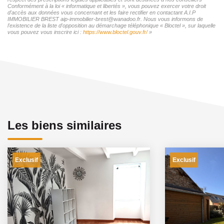
Conformément à la loi « informatique et libertés », vous pouvez exercer votre droit
d'accès aux données vous concernant et les faire rectifier en contactant A.I.P
IMMOBILIER BREST aip-immobilier-brest@wanadoo.fr. Nous vous informons de
l'existence de la liste d'opposition au démarchage téléphonique « Bloctel », sur laquelle
vous pouvez vous inscrire ici :
https://www.bloctel.gouv.fr/
»
Les biens similaires
Exclusif
Exclusif