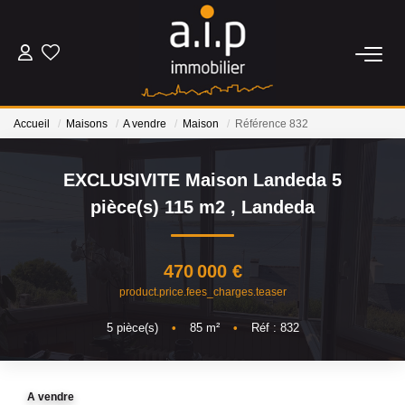
ACHETER
Accueil
Maisons
A vendre
Maison
Référence 832
LOUER
EXCLUSIVITE Maison Landeda 5
ESTIMER
pièce(s) 115 m2
,
Landeda
BIENS VENDUS
470 000 €
product.price.fees_charges.teaser
NOS AGENCES
5
pièce(s)
•
85
m²
•
Réf : 832
Qui Sommes Nous
Nos Actualités
A vendre