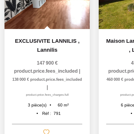
EXCLUSIVITE LANNILIS
,
Lannilis
,
147 900 €
4
product.price.fees_included
|
product.pr
138 000 €
product.price.fees_included
460 000 €
prod
|
product.price.fees_charges.full
product.pr
60
m²
3
pièce(s)
6
pièce
Réf :
791