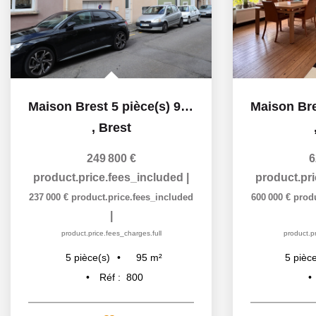
Maison Brest 5 pièce(s) 95 m2
,
Brest
249 800 €
6
product.price.fees_included
|
product.pr
237 000 €
product.price.fees_included
600 000 €
prod
|
product.price.fees_charges.full
product.pr
95
m²
5
pièce(s)
5
pièce
Réf :
800