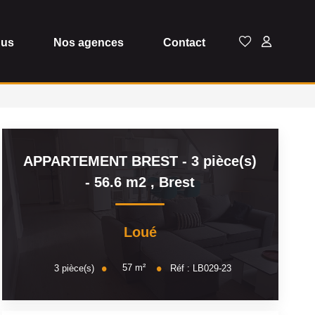
dus
Nos agences
Contact
APPARTEMENT BREST - 3 pièce(s)
- 56.6 m2
,
Brest
Loué
57
m²
3
pièce(s)
Réf :
LB029-23