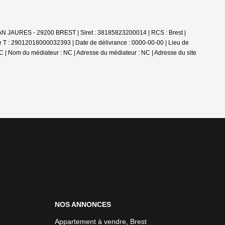
AN JAURES - 29200 BREST | Siret : 38185823200014 | RCS : Brest |
e T : 29012018000032393 | Date de délivrance : 0000-00-00 | Lieu de
 NC | Nom du médiateur : NC | Adresse du médiateur : NC | Adresse du site
NOS ANNONCES
Appartement à vendre, Brest