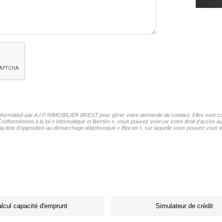
r informatisé par A.I.P IMMOBILIER BREST pour gérer votre demande de contact. Elles sont con
 Conformément à la loi « informatique et libertés », vous pouvez exercer votre droit d'accès 
liste d'opposition au démarchage téléphonique « Bloctel », sur laquelle vous pouvez vous ins
lcul capacité d'emprunt
Simulateur de crédit