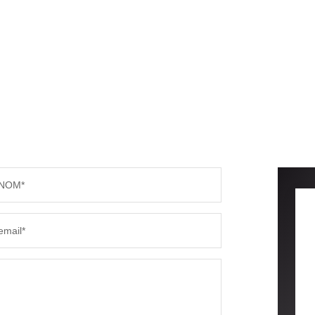
NOM*
email*