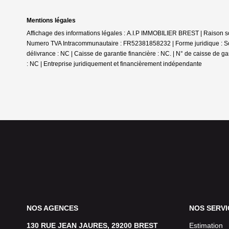
Mentions légales
Affichage des informations légales : A.I.P IMMOBILIER BREST | Raiso
Numero TVA Intracommunautaire : FR52381858232 | Forme juridique : Socié
délivrance : NC | Caisse de garantie financière : NC. | N° de caisse de g
: NC |
Entreprise juridiquement et financièrement indépendante
NOS AGENCES
NOS SERVI
130 RUE JEAN JAURES, 29200 BREST
Estimation