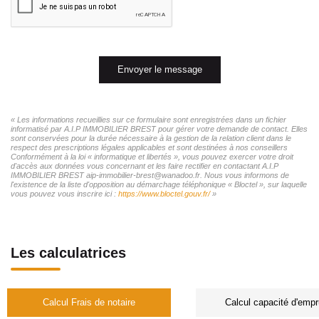
Envoyer le message
« Les informations recueillies sur ce formulaire sont enregistrées dans un fichier
informatisé par A.I.P IMMOBILIER BREST pour gérer votre demande de contact. Elles
sont conservées pour la durée nécessaire à la gestion de la relation client dans le
respect des prescriptions légales applicables et sont destinées à nos conseillers
Conformément à la loi « informatique et libertés », vous pouvez exercer votre droit
d'accès aux données vous concernant et les faire rectifier en contactant A.I.P
IMMOBILIER BREST aip-immobilier-brest@wanadoo.fr. Nous vous informons de
l'existence de la liste d'opposition au démarchage téléphonique « Bloctel », sur laquelle
vous pouvez vous inscrire ici :
https://www.bloctel.gouv.fr/
»
Les calculatrices
Calcul Frais de notaire
Calcul capacité d'empr