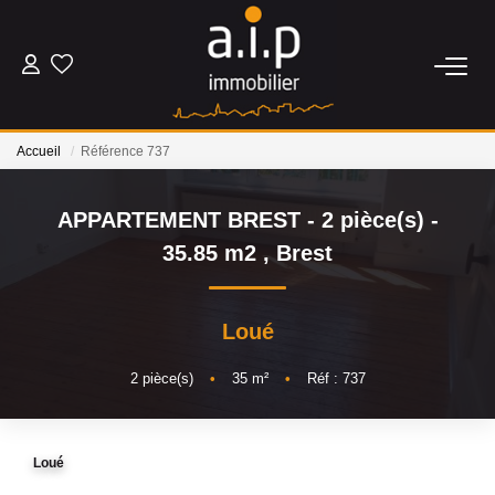
ACHETER
Accueil
Référence 737
LOUER
APPARTEMENT BREST - 2 pièce(s) -
ESTIMER
35.85 m2
,
Brest
BIENS VENDUS
Loué
NOS AGENCES
2
pièce(s)
•
35
m²
•
Réf : 737
Qui Sommes Nous
Loué
Nos Actualités