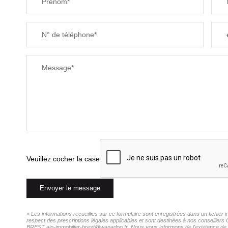
Prénom*
N° de téléphone*
Message*
Veuillez cocher la case
Envoyer le message
« Les informations recueillies sur ce formulaire sont enregistrées dans un fichie
respect des prescriptions légales applicables et sont destinées à nos conseillers
BREST aip-immobilier-brest@wanadoo.fr. Nous vous informons de l'existence de la 