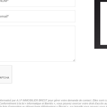
NOM*
email*
r informatisé par A.I.P IMMOBILIER BREST pour gérer votre demande de contact. Elles sont con
 Conformément à la loi « informatique et libertés », vous pouvez exercer votre droit d'accès 
liste d'opposition au démarchage téléphonique « Bloctel », sur laquelle vous pouvez vous ins