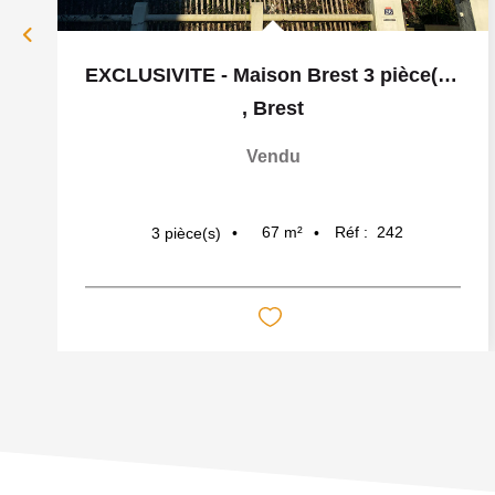
EXCLUSIVITE - Maison Brest 3 pièce(s) 67 m2
,
Brest
Vendu
67
m²
Réf :
242
3
pièce(s)