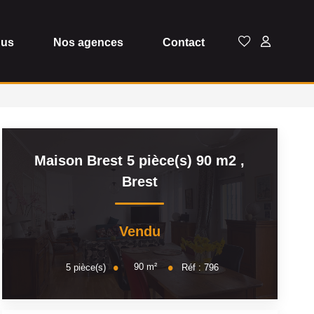
dus
Nos agences
Contact
Maison Brest 5 pièce(s) 90 m2
,
Brest
Vendu
90
m²
5
pièce(s)
Réf :
796