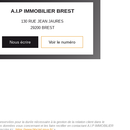
A.I.P IMMOBILIER BREST
130 RUE JEAN JAURES
29200
BREST
Nous écrire
Voir le numéro
servées pour la durée nécessaire à la gestion de la relation client dans le
aux données vous concernant et les faire rectifier en contactant A.I.P IMMOBILIER
crire ici :
https://www.bloctel.gouv.fr/
»