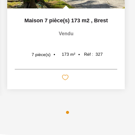
Maison 7 pièce(s) 173 m2
,
Brest
Vendu
173
m²
Réf :
327
7
pièce(s)