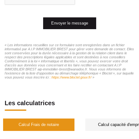
Envoyer le message
« Les informations recueillies sur ce formulaire sont enregistrées dans un fichier
informatisé par A.I.P IMMOBILIER BREST pour gérer votre demande de contact. Elles
sont conservées pour la durée nécessaire à la gestion de la relation client dans le
respect des prescriptions légales applicables et sont destinées à nos conseillers
Conformément à la loi « informatique et libertés », vous pouvez exercer votre droit
d'accès aux données vous concernant et les faire rectifier en contactant A.I.P
IMMOBILIER BREST aip-immobilier-brest@wanadoo.fr. Nous vous informons de
l'existence de la liste d'opposition au démarchage téléphonique « Bloctel », sur laquelle
vous pouvez vous inscrire ici :
https://www.bloctel.gouv.fr/
»
Les calculatrices
Calcul Frais de notaire
Calcul capacité d'empr