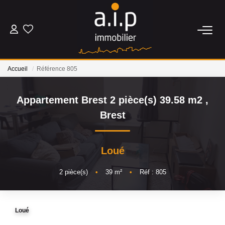
ACHETER
Accueil
Référence 805
LOUER
Appartement Brest 2 pièce(s) 39.58 m2
,
ESTIMER
Brest
BIENS VENDUS
Loué
NOS AGENCES
2
pièce(s)
•
39
m²
•
Réf : 805
Qui Sommes Nous
Loué
Nos Actualités