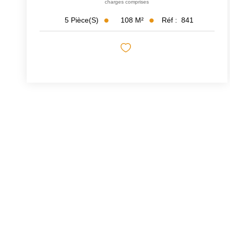
charges comprises
108
M²
Réf :
841
5
Pièce(s)