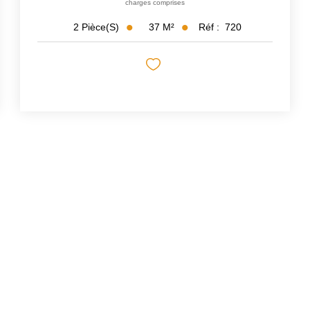
charges comprises
37
M²
Réf :
720
2
Pièce(s)