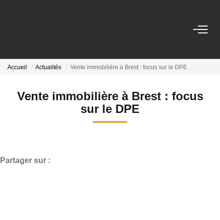
ACHETER
Accueil
Actualités
Vente immobilière à Brest : focus sur le DPE
LOUER
Vente immobilière à Brest : focus
sur le DPE
ESTIMER
BIENS VENDUS
Partager sur :
NOS AGENCES
Qui Sommes Nous
Nos Actualités
Avis Clients