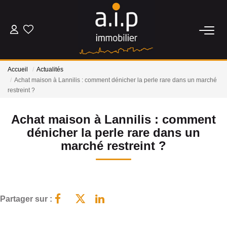
ACHETER
Accueil
Actualités
LOUER
Achat maison à Lannilis : comment dénicher la perle rare dans un marché
restreint ?
ESTIMER
Achat maison à Lannilis : comment
dénicher la perle rare dans un
BIENS VENDUS
marché restreint ?
NOS AGENCES
Qui Sommes Nous
Partager sur :
Nos Actualités