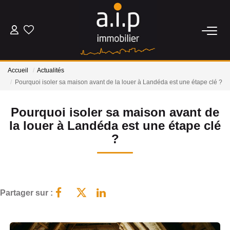
ACHETER
Accueil
Actualités
LOUER
Pourquoi isoler sa maison avant de la louer à Landéda est une étape clé ?
Pourquoi isoler sa maison avant de
ESTIMER
la louer à Landéda est une étape clé
?
BIENS VENDUS
NOS AGENCES
Partager sur :
Qui Sommes Nous
Nos Actualités