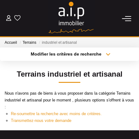
ACHETER
Accueil
Terrains
industriel et artisanal
LOUER
Modifier les critères de recherche
Type de transaction
Localisation
Acheter
Localisation
ESTIMER
Terrains industriel et artisanal
Type de bien
Sélectionnez...
Surface min
BIENS VENDUS
Nous n'avons pas de biens à vous proposer dans la catégorie Terrains
Plus de critères
Budget max
industriel et artisanal pour le moment , plusieurs options s'offrent à vous
NOS AGENCES
:
Créer une alerte
Re-soumettre la recherche avec moins de critères.
Qui Sommes Nous
Transmettez-nous votre demande
Nos Actualités