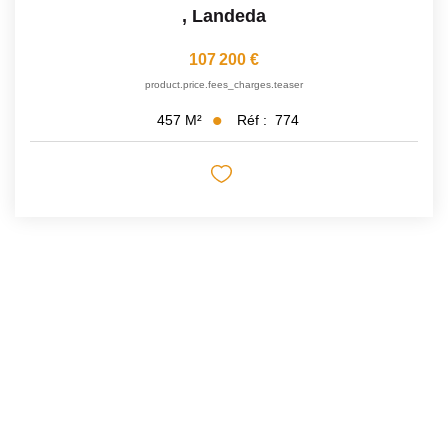
,
Landeda
107 200 €
product.price.fees_charges.teaser
Réf :
774
457
M²