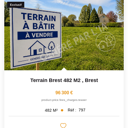
Avis Clients
Exclusif
CONTACT
Terrain Brest 482 M2
,
Brest
96 300 €
product.price.fees_charges.teaser
Réf :
797
482
M²