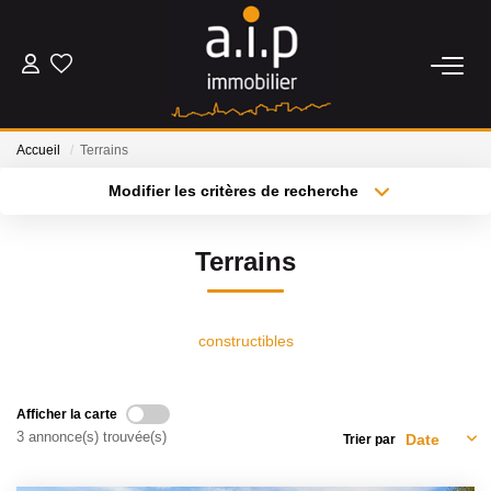
ACHETER
Accueil
Terrains
LOUER
Modifier les critères de recherche
Type de transaction
Localisation
Acheter
Localisation
ESTIMER
Terrains
Type de bien
Sélectionnez...
Surface min
BIENS VENDUS
Plus de critères
Budget max
constructibles
NOS AGENCES
Créer une alerte
Afficher la carte
Qui Sommes Nous
3 annonce(s) trouvée(s)
Trier par
Nos Actualités