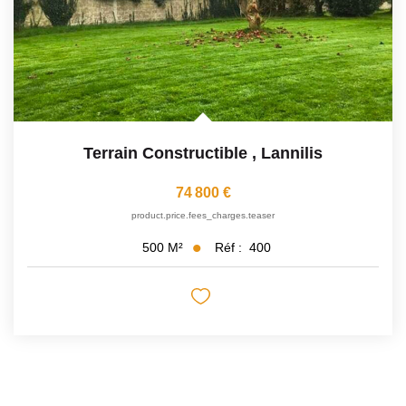
Terrain Constructible
,
Lannilis
74 800 €
product.price.fees_charges.teaser
Réf :
400
500
M²