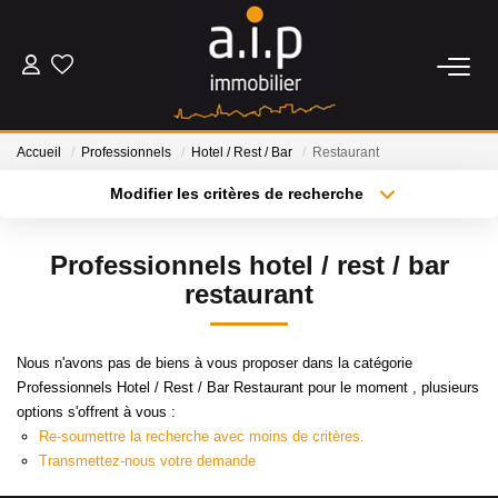
ACHETER
Accueil
Professionnels
Hotel / Rest / Bar
Restaurant
LOUER
Modifier les critères de recherche
Type de transaction
Localisation
Acheter
Localisation
ESTIMER
Professionnels hotel / rest / bar
Type de bien
Sélectionnez...
Surface min
restaurant
BIENS VENDUS
Plus de critères
Budget max
Nous n'avons pas de biens à vous proposer dans la catégorie
NOS AGENCES
Professionnels Hotel / Rest / Bar Restaurant pour le moment , plusieurs
Créer une alerte
options s'offrent à vous :
Qui Sommes Nous
Re-soumettre la recherche avec moins de critères.
Transmettez-nous votre demande
Nos Actualités