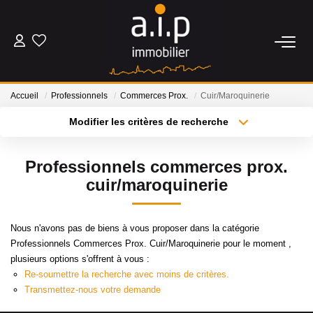
ACHETER
Accueil
Professionnels
Commerces Prox.
Cuir/Maroquinerie
LOUER
Modifier les critères de recherche
Type de transaction
Localisation
Acheter
Localisation
ESTIMER
Professionnels commerces prox.
Type de bien
Sélectionnez...
Surface min
cuir/maroquinerie
BIENS VENDUS
Plus de critères
Budget max
Nous n'avons pas de biens à vous proposer dans la catégorie
NOS AGENCES
Professionnels Commerces Prox. Cuir/Maroquinerie pour le moment ,
Créer une alerte
plusieurs options s'offrent à vous :
Qui Sommes Nous
Re-soumettre la recherche avec moins de critères.
Transmettez-nous votre demande
Nos Actualités