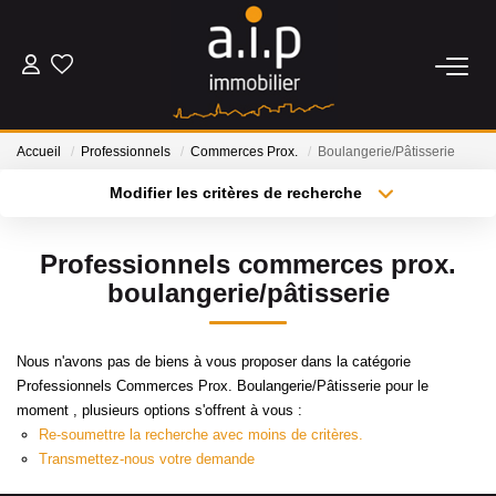
ACHETER
Accueil
Professionnels
Commerces Prox.
Boulangerie/Pâtisserie
LOUER
Modifier les critères de recherche
Type de transaction
Localisation
Acheter
Localisation
ESTIMER
Professionnels commerces prox.
Type de bien
Sélectionnez...
Surface min
boulangerie/pâtisserie
BIENS VENDUS
Plus de critères
Budget max
Nous n'avons pas de biens à vous proposer dans la catégorie
NOS AGENCES
Professionnels Commerces Prox. Boulangerie/Pâtisserie pour le
Créer une alerte
moment , plusieurs options s'offrent à vous :
Qui Sommes Nous
Re-soumettre la recherche avec moins de critères.
Transmettez-nous votre demande
Nos Actualités