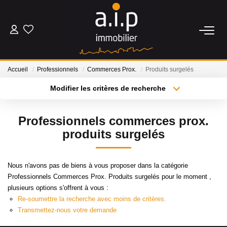
ACHETER
Accueil
Professionnels
Commerces Prox.
Produits surgelés
LOUER
Modifier les critères de recherche
Type de transaction
Localisation
Acheter
Localisation
ESTIMER
Professionnels commerces prox.
Type de bien
Sélectionnez...
Surface min
produits surgelés
BIENS VENDUS
Plus de critères
Budget max
Nous n'avons pas de biens à vous proposer dans la catégorie
NOS AGENCES
Professionnels Commerces Prox. Produits surgelés pour le moment ,
Créer une alerte
plusieurs options s'offrent à vous :
Qui Sommes Nous
Re-soumettre la recherche avec moins de critères.
Transmettez-nous votre demande
Nos Actualités