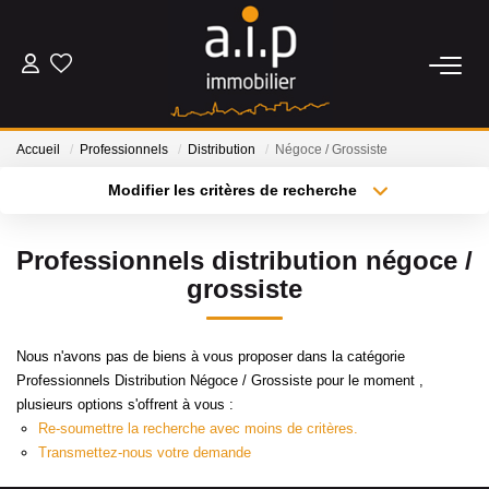
ACHETER
Accueil
Professionnels
Distribution
Négoce / Grossiste
LOUER
Modifier les critères de recherche
Type de transaction
Localisation
Acheter
Localisation
ESTIMER
Professionnels distribution négoce /
Type de bien
Sélectionnez...
Surface min
grossiste
BIENS VENDUS
Plus de critères
Budget max
Nous n'avons pas de biens à vous proposer dans la catégorie
NOS AGENCES
Professionnels Distribution Négoce / Grossiste pour le moment ,
Créer une alerte
plusieurs options s'offrent à vous :
Qui Sommes Nous
Re-soumettre la recherche avec moins de critères.
Transmettez-nous votre demande
Nos Actualités