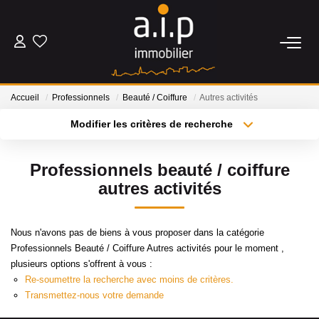
ACHETER
Accueil
Professionnels
Beauté / Coiffure
Autres activités
LOUER
Modifier les critères de recherche
Type de transaction
Localisation
Acheter
Localisation
ESTIMER
Professionnels beauté / coiffure
Type de bien
Sélectionnez...
Surface min
autres activités
BIENS VENDUS
Plus de critères
Budget max
Nous n'avons pas de biens à vous proposer dans la catégorie
NOS AGENCES
Professionnels Beauté / Coiffure Autres activités pour le moment ,
Créer une alerte
plusieurs options s'offrent à vous :
Qui Sommes Nous
Re-soumettre la recherche avec moins de critères.
Transmettez-nous votre demande
Nos Actualités