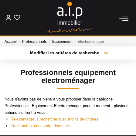
ACHETER
Accueil
Professionnels
Equipement
Electroménager
LOUER
Modifier les critères de recherche
Type de transaction
Localisation
Acheter
Localisation
ESTIMER
Professionnels equipement
Type de bien
Sélectionnez...
Surface min
electroménager
BIENS VENDUS
Plus de critères
Budget max
Nous n'avons pas de biens à vous proposer dans la catégorie
NOS AGENCES
Professionnels Equipement Electroménager pour le moment , plusieurs
Créer une alerte
options s'offrent à vous :
Qui Sommes Nous
Re-soumettre la recherche avec moins de critères.
Transmettez-nous votre demande
Nos Actualités