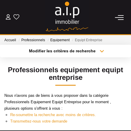
ACHETER
Accueil
Professionnels
Equipement
Equipt Entreprise
LOUER
Modifier les critères de recherche
Type de transaction
Localisation
Acheter
Localisation
ESTIMER
Professionnels equipement equipt
Type de bien
Sélectionnez...
Surface min
entreprise
BIENS VENDUS
Plus de critères
Budget max
Nous n'avons pas de biens à vous proposer dans la catégorie
NOS AGENCES
Professionnels Equipement Equipt Entreprise pour le moment ,
Créer une alerte
plusieurs options s'offrent à vous :
Qui Sommes Nous
Re-soumettre la recherche avec moins de critères.
Transmettez-nous votre demande
Nos Actualités