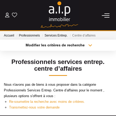
ACHETER
Accueil
Professionnels
Services Entrep.
Centre d’affaires
LOUER
Modifier les critères de recherche
Type de transaction
Localisation
Acheter
Localisation
ESTIMER
Professionnels services entrep.
Type de bien
Sélectionnez...
Surface min
centre d’affaires
BIENS VENDUS
Plus de critères
Budget max
Nous n'avons pas de biens à vous proposer dans la catégorie
NOS AGENCES
Professionnels Services Entrep. Centre d’affaires pour le moment ,
Créer une alerte
plusieurs options s'offrent à vous :
Qui Sommes Nous
Re-soumettre la recherche avec moins de critères.
Transmettez-nous votre demande
Nos Actualités