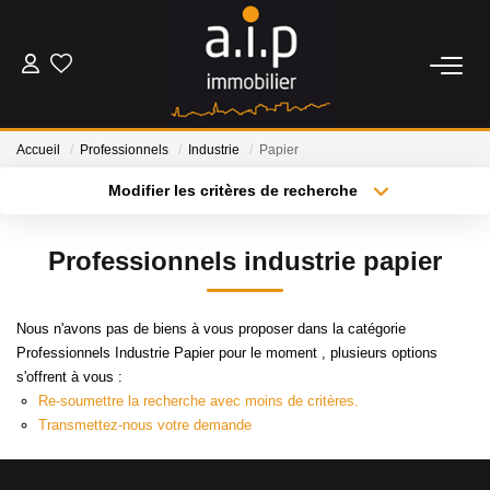
ACHETER
Accueil
Professionnels
Industrie
Papier
LOUER
Modifier les critères de recherche
Type de transaction
Localisation
Acheter
Localisation
ESTIMER
Professionnels industrie papier
Type de bien
Sélectionnez...
Surface min
BIENS VENDUS
Nous n'avons pas de biens à vous proposer dans la catégorie
Plus de critères
Budget max
Professionnels Industrie Papier pour le moment , plusieurs options
NOS AGENCES
s'offrent à vous :
Créer une alerte
Re-soumettre la recherche avec moins de critères.
Qui Sommes Nous
Transmettez-nous votre demande
Nos Actualités