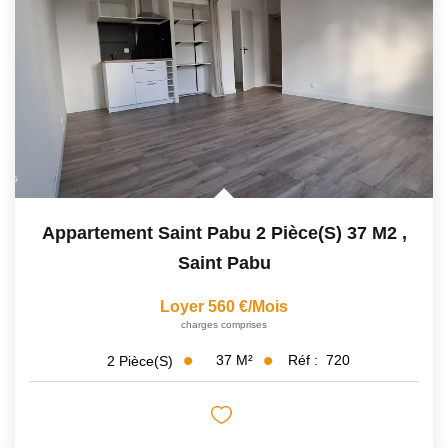
Avis Clients
CONTACT
Appartement Saint Pabu 2 Pièce(s) 37 M2
,
Saint Pabu
Loyer 560 €/mois
charges comprises
37
M²
Réf :
720
2
Pièce(s)