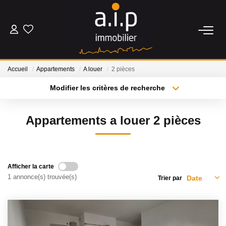
ACHETER
Accueil
Appartements
A louer
2 pièces
LOUER
Modifier les critères de recherche
Type de transaction
Localisation
Acheter
Localisation
ESTIMER
Appartements a louer 2 pièces
Type de bien
Sélectionnez...
Surface min
BIENS VENDUS
Plus de critères
Budget max
Afficher la carte
NOS AGENCES
1 annonce(s) trouvée(s)
Trier par
Créer une alerte
Qui Sommes Nous
Nos Actualités