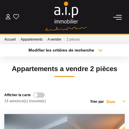
ACHETER
Accueil
Appartements
A vendre
2 pièces
LOUER
Modifier les critères de recherche
Type de transaction
Localisation
Acheter
Localisation
ESTIMER
Appartements a vendre 2 pièces
Type de bien
Sélectionnez...
Surface min
BIENS VENDUS
Plus de critères
Budget max
Afficher la carte
NOS AGENCES
14 annonce(s) trouvée(s)
Trier par
Créer une alerte
Qui Sommes Nous
Nos Actualités