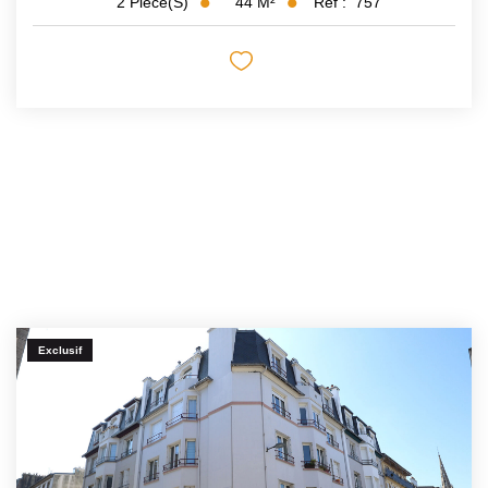
44
M²
Réf :
757
2
Pièce(s)
Exclusif