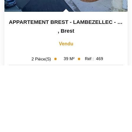
APPARTEMENT BREST - LAMBEZELLEC - 2 Pièce(s) 38.65 M2
,
Brest
Vendu
39
M²
Réf :
469
2
Pièce(s)