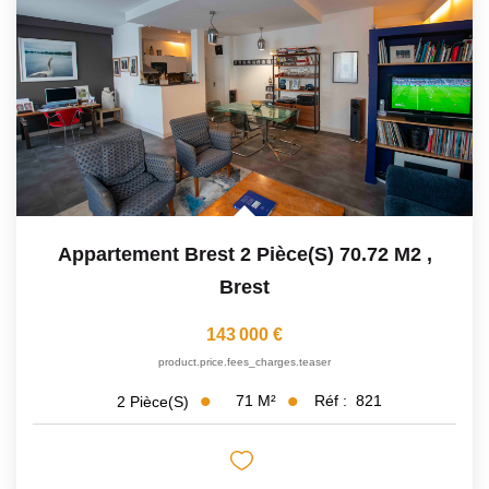
Avis Clients
CONTACT
Appartement Brest 2 Pièce(s) 70.72 M2
,
Brest
143 000 €
product.price.fees_charges.teaser
71
M²
Réf :
821
2
Pièce(s)