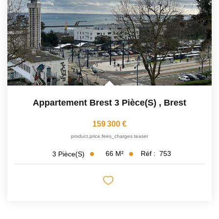
Appartement Brest 3 Pièce(s)
,
Brest
159 300 €
product.price.fees_charges.teaser
66
M²
Réf :
753
3
Pièce(s)