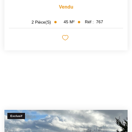
Vendu
45
M²
Réf :
767
2
Pièce(s)
Exclusif