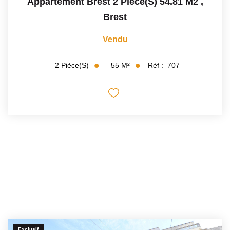
Appartement Brest 2 Pièce(s) 54.81 M2
,
Brest
Vendu
55
M²
Réf :
707
2
Pièce(s)
Exclusif