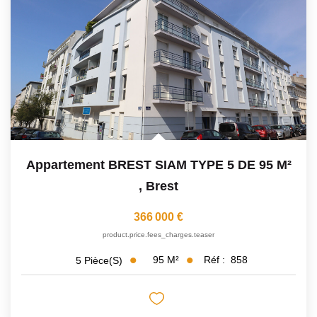
Avis Clients
CONTACT
Appartement BREST SIAM TYPE 5 DE 95 M²
,
Brest
366 000 €
product.price.fees_charges.teaser
95
M²
Réf :
858
5
Pièce(s)