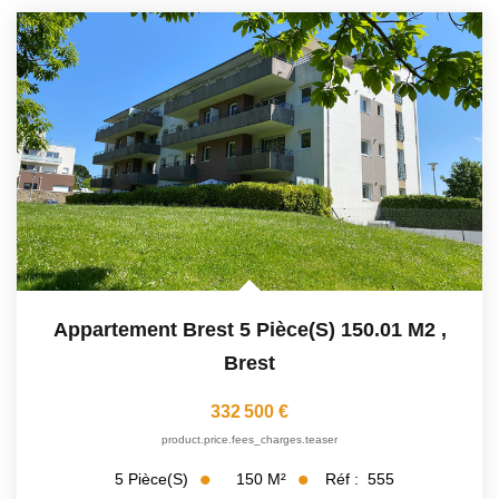
Appartement Brest 5 Pièce(s) 150.01 M2
,
Brest
332 500 €
product.price.fees_charges.teaser
150
M²
Réf :
555
5
Pièce(s)