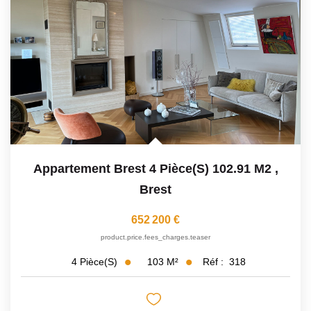
Appartement Brest 4 Pièce(s) 102.91 M2
,
Brest
652 200 €
product.price.fees_charges.teaser
103
M²
Réf :
318
4
Pièce(s)