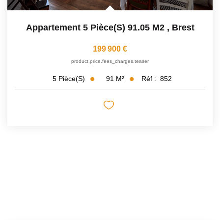
Appartement 5 Pièce(s) 91.05 M2
,
Brest
199 900 €
product.price.fees_charges.teaser
91
M²
Réf :
852
5
Pièce(s)