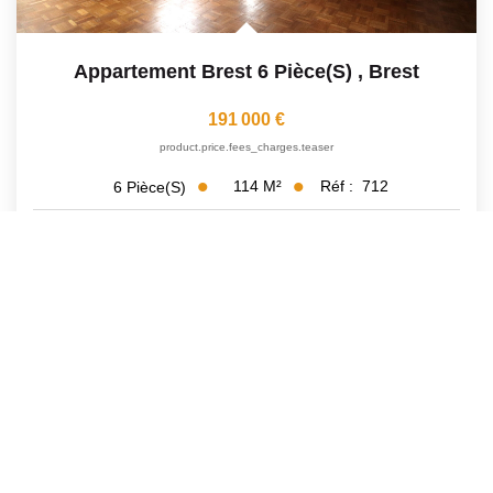
Appartement Brest 6 Pièce(s)
,
Brest
191 000 €
product.price.fees_charges.teaser
114
M²
Réf :
712
6
Pièce(s)