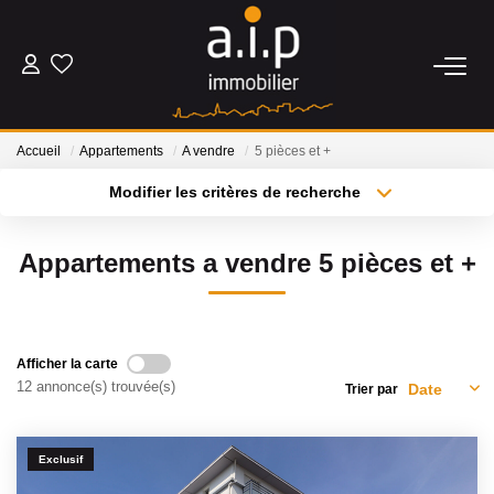
ACHETER
Accueil
Appartements
A vendre
5 pièces et +
LOUER
Modifier les critères de recherche
Type de transaction
Localisation
Acheter
Localisation
ESTIMER
Appartements a vendre 5 pièces et +
Type de bien
Sélectionnez...
Surface min
BIENS VENDUS
Plus de critères
Budget max
Afficher la carte
NOS AGENCES
12 annonce(s) trouvée(s)
Trier par
Créer une alerte
Qui Sommes Nous
Exclusif
Nos Actualités