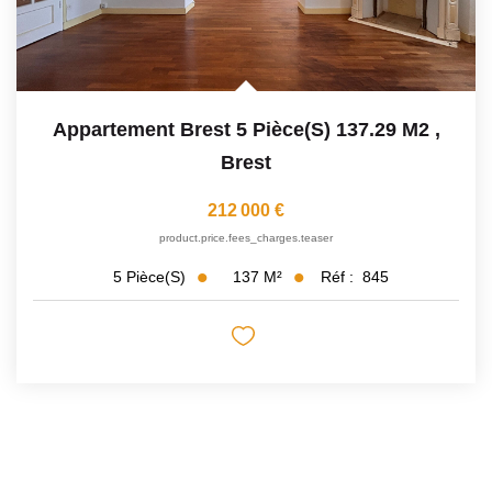
Appartement Brest 5 Pièce(s) 137.29 M2
,
Brest
212 000 €
product.price.fees_charges.teaser
137
M²
Réf :
845
5
Pièce(s)