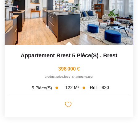
Appartement Brest 5 Pièce(s)
,
Brest
398 000 €
product.price.fees_charges.teaser
122
M²
Réf :
820
5
Pièce(s)