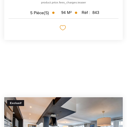
product.price.fees_charges.teaser
94
M²
Réf :
843
5
Pièce(s)
Exclusif