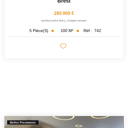
Brest
260 000 €
product.price.fees_charges.teaser
100
M²
Réf :
742
5
Pièce(s)
Belles Prestations