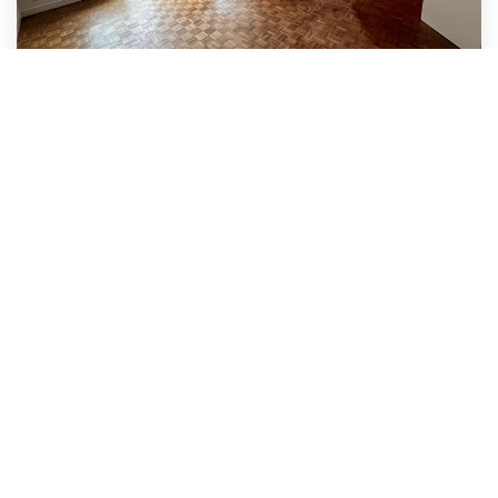
Appartement Brest 3 Pièce(s) 67.04 M2
,
Brest
117 000 €
product.price.fees_charges.teaser
67
M²
Réf :
849
3
Pièce(s)