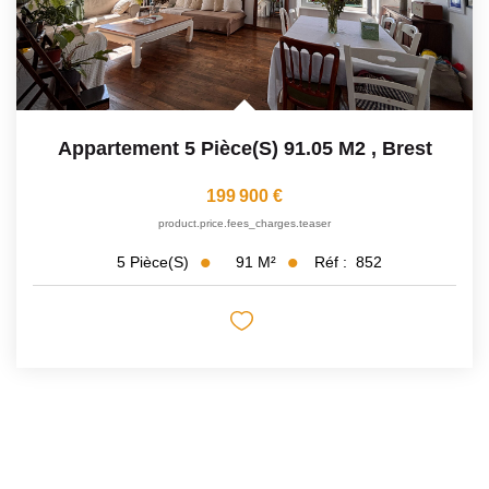
Appartement 5 Pièce(s) 91.05 M2
,
Brest
199 900 €
product.price.fees_charges.teaser
91
M²
Réf :
852
5
Pièce(s)