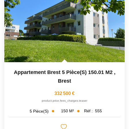
Appartement Brest 5 Pièce(s) 150.01 M2
,
Brest
332 500 €
product.price.fees_charges.teaser
150
M²
Réf :
555
5
Pièce(s)