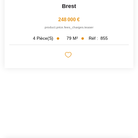
Brest
248 000 €
product.price.fees_charges.teaser
79
M²
Réf :
855
4
Pièce(s)