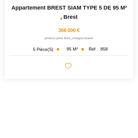
Appartement BREST SIAM TYPE 5 DE 95 M²
,
Brest
366 000 €
product.price.fees_charges.teaser
95
M²
Réf :
858
5
Pièce(s)