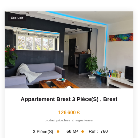
Exclusif
Appartement Brest 3 Pièce(s)
,
Brest
126 600 €
product.price.fees_charges.teaser
68
M²
Réf :
760
3
Pièce(s)