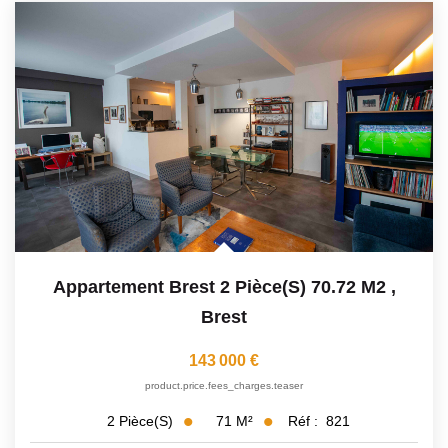
Appartement Brest 2 Pièce(s) 70.72 M2
,
Brest
143 000 €
product.price.fees_charges.teaser
71
M²
Réf :
821
2
Pièce(s)