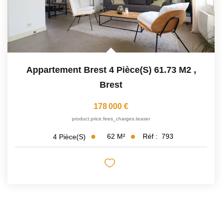
Appartement Brest 4 Pièce(s) 61.73 M2
,
Brest
178 000 €
product.price.fees_charges.teaser
62
M²
Réf :
793
4
Pièce(s)