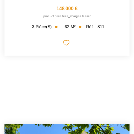
148 000 €
product.price.fees_charges.teaser
62
M²
Réf :
811
3
Pièce(s)