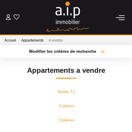
ACHETER
Accueil
Appartements
A vendre
LOUER
Modifier les critères de recherche
Type de transaction
Localisation
Acheter
Localisation
ESTIMER
Appartements a vendre
Type de bien
Sélectionnez...
Surface min
BIENS VENDUS
Plus de critères
Budget max
Studio T1
NOS AGENCES
Créer une alerte
2 pièces
Qui Sommes Nous
3 pièces
Nos Actualités